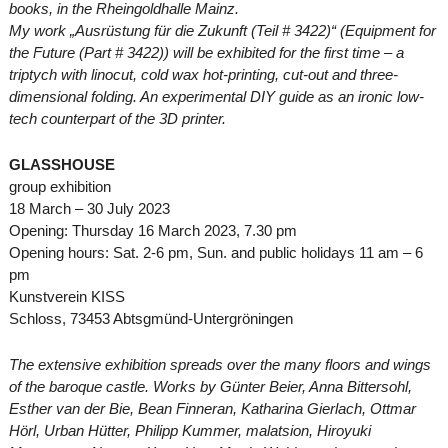
books, in the Rheingoldhalle Mainz.
My work „Ausrüstung für die Zukunft (Teil # 3422)“ (Equipment for
the Future (Part # 3422)) will be exhibited for the first time – a
triptych with linocut, cold wax hot-printing, cut-out and three-
dimensional folding. An experimental DIY guide as an ironic low-
tech counterpart of the 3D printer.
GLASSHOUSE
group exhibition
18 March – 30 July 2023
Opening: Thursday 16 March 2023, 7.30 pm
Opening hours: Sat. 2-6 pm, Sun. and public holidays 11 am – 6
pm
Kunstverein KISS
Schloss, 73453 Abtsgmünd-Untergröningen
The extensive exhibition spreads over the many floors and wings
of the baroque castle. Works by Günter Beier, Anna Bittersohl,
Esther van der Bie, Bean Finneran, Katharina Gierlach, Ottmar
Hörl, Urban Hütter, Philipp Kummer, malatsion, Hiroyuki