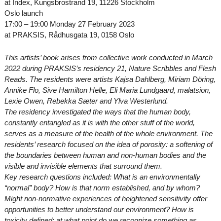
at Index, Kungsbrostrand 19, 11226 Stockholm
Oslo launch
17:00 – 19:00 Monday 27 February 2023
at PRAKSIS, Rådhusgata 19, 0158 Oslo
This artists’ book arises from collective work conducted in March
2022 during PRAKSIS’s residency 21, Nature Scribbles and Flesh
Reads. The residents were artists Kajsa Dahlberg, Miriam Döring,
Annike Flo, Sive Hamilton Helle, Eli Maria Lundgaard, malatsion,
Lexie Owen, Rebekka Sæter and Ylva Westerlund.
The residency investigated the ways that the human body,
constantly entangled as it is with the other stuff of the world,
serves as a measure of the health of the whole environment. The
residents’ research focused on the idea of porosity: a softening of
the boundaries between human and non-human bodies and the
visible and invisible elements that surround them.
Key research questions included: What is an environmentally
“normal” body? How is that norm established, and by whom?
Might non-normative experiences of heightened sensitivity offer
opportunities to better understand our environment? How is
toxicity defined: at what point do we recognize something as