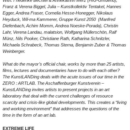
With: Friederike Bechtel & Annekathrin Merz (HfG-Gmuend),
Franz & Verena Biggel, Julia – Kunstkollektiv Tentakel, Hannes
Egger, Andrea Fraser, Cornelia Hesse-Honegger, Nikolaus
Heyduck, Wil-ma Kammerer, Gruppe Kunst 2050 (Manfred
Diefenbach, Achim Momm, Andrea Noeske-Porada), Christin
Lahr, Verena Landau, malatsion, Wolfgang Müllerschön, Ralf
Münz, Nils Pooker, Christiane Rath, Katharina Schnitzler,
Michaela Schrabeck, Thomas Sterna, Benjamin Zuber & Thomas
Weinberger.
What do the mayor’s official chair, works by more than 25 artists,
films, lectures and documentaries have to do with each other?
The KunstLANDing deals with the acute issues of our time in the
ZERO : ARTLAB. The Aschaffenburger Kunstverein –
KunstLANDing invites artists to present projects in an art
laboratory that deal with the current challenges of resource
scarcity and crisis-like global developments. This creates a “living
and working environment” that addresses the questions of the
time in the form of an art lab.
EXTREME LIFE