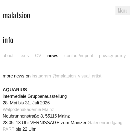
Menu
malatsion
Skip
info
to
content
about
texts
CV
news
contact/imprint
privacy policy
more news on
instagram @malatsion_visual_artist
AQUARIUS
intermediale Gruppenausstellung
28. Mai bis 31. Juli 2026
Walpodenakademie Mainz
Neubrunnenstraße 8, 55116 Mainz
28.05. 18 Uhr VERNISSAGE zum Mainzer
Galerienrundgang
PART
bis 22 Uhr