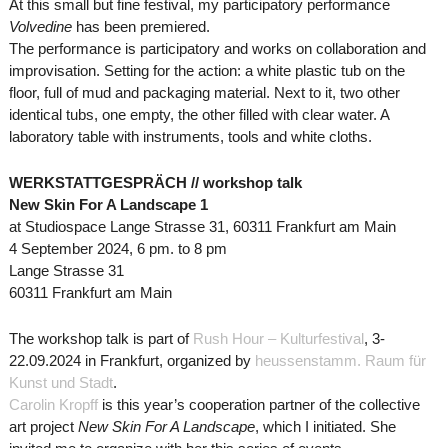
At this small but fine festival, my participatory performance
Volvedine
has been premiered.
The performance is participatory and works on collaboration and
improvisation. Setting for the action: a white plastic tub on the
floor, full of mud and packaging material. Next to it, two other
identical tubs, one empty, the other filled with clear water. A
laboratory table with instruments, tools and white cloths.
WERKSTATTGESPRÄCH // workshop talk
New Skin For A Landscape 1
at Studiospace Lange Strasse 31, 60311 Frankfurt am Main
4 September 2024, 6 pm. to 8 pm
Lange Strasse 31
60311 Frankfurt am Main
The workshop talk is part of
Rush Hour – Kulturfestival
, 3-
22.09.2024 in Frankfurt, organized by
heussenstamm. Raum für
Kunst und Stadt
.
Carolin Kropff
is this year’s cooperation partner of the collective
art project
New Skin For A Landscape
, which I initiated. She