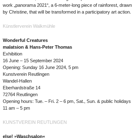
work „panorama 2021“, a 6-meter-long piece of rainforest, drawn
by Christine, that will be transformed in a participatory art action.
Künstlerverein Walkmühle
Wonderful Creatures
malatsion & Hans-Peter Thomas
Exhibition
16 June – 15 September 2024
Opening: Sunday 16 June 2024, 5 pm
Kunstverein Reutlingen
Wandel-Hallen
Eberhardstraße 14
72764 Reutlingen
Opening hours: Tue. – Fri. 2 – 6 pm, Sat., Sun. & public holidays
11 am – 5 pm
KUNSTVEREIN REUTLINGEN
else! »Waschsalon«