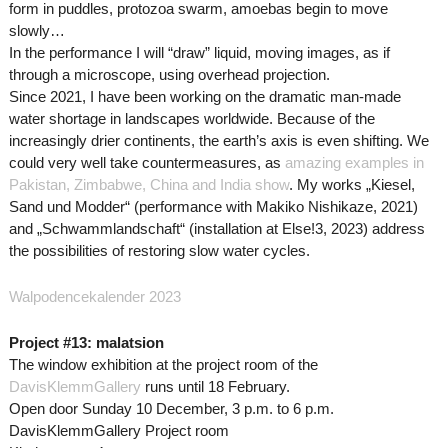
form in puddles, protozoa swarm, amoebas begin to move
slowly…
In the performance I will “draw” liquid, moving images, as if
through a microscope, using overhead projection.
Since 2021, I have been working on the dramatic man-made
water shortage in landscapes worldwide. Because of the
increasingly drier continents, the earth’s axis is even shifting. We
could very well take countermeasures, as
amazing examples in
Pakistan, Zimbabwe, China and India show
. My works „Kiesel,
Sand und Modder“ (performance with Makiko Nishikaze, 2021)
and „Schwammlandschaft“ (installation at Else!3, 2023) address
the possibilities of restoring slow water cycles.
Walpodencekalender 2023
Project #13: malatsion
The window exhibition at the project room of the
DavisKlemmGallery
runs until 18 February.
Open door Sunday 10 December, 3 p.m. to 6 p.m.
DavisKlemmGallery Project room