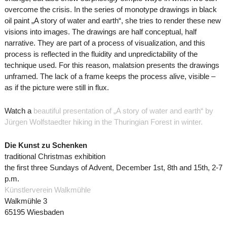
overcome the crisis. In the series of monotype drawings in black
oil paint „A story of water and earth“, she tries to render these new
visions into images. The drawings are half conceptual, half
narrative. They are part of a process of visualization, and this
process is reflected in the fluidity and unpredictability of the
technique used. For this reason, malatsion presents the drawings
unframed. The lack of a frame keeps the process alive, visible –
as if the picture were still in flux.
Watch a
beautiful presentation of „A story of water and earth“ by
Jürgen Wolfstaedter hiking in the Thuringian Forest in winter.
Die Kunst zu Schenken
traditional Christmas exhibition
the first three Sundays of Advent, December 1st, 8th and 15th, 2-7
p.m.
Künstlerverein Walkmühle
Walkmühle 3
65195 Wiesbaden