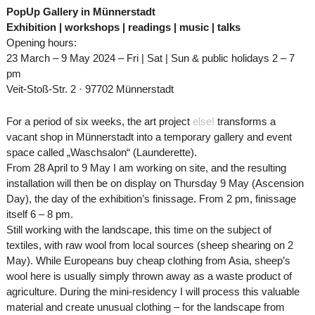
PopUp Gallery in Münnerstadt
Exhibition | workshops | readings | music | talks
Opening hours:
23 March – 9 May 2024 – Fri | Sat | Sun & public holidays 2 – 7
pm
Veit-Stoß-Str. 2 · 97702 Münnerstadt
For a period of six weeks, the art project
else!
transforms a
vacant shop in Münnerstadt into a temporary gallery and event
space called „Waschsalon“ (Launderette).
From 28 April to 9 May I am working on site, and the resulting
installation will then be on display on Thursday 9 May (Ascension
Day), the day of the exhibition’s finissage. From 2 pm, finissage
itself 6 – 8 pm.
Still working with the landscape, this time on the subject of
textiles, with raw wool from local sources (sheep shearing on 2
May). While Europeans buy cheap clothing from Asia, sheep’s
wool here is usually simply thrown away as a waste product of
agriculture. During the mini-residency I will process this valuable
material and create unusual clothing – for the landscape from