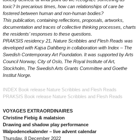
toxic? In precarious times, how can relationships of care be
fostered between human and non-human bodies?
This publication, containing reflections, proposals, artworks,
documentation and traces of collective thinking processes, charts
the residents’ responses to these questions.
PRAKSIS residency 21, Nature Scribbles and Flesh Reads was
developed with Kajsa Dahlberg in collaboration with Index – The
Swedish Contemporary Art Foundation. It was supported by Arts
Council Norway, City of Oslo, The Royal Institute of Art,
Stockholm, The Swedish Arts Grants Committee and Goethe
Institut Norge.
INDEX Book release Nature Scribbles and Flesh Reads
PRAKSIS Book release Nature Scribbles and Flesh Reads
VOYAGES EXTRAORDINAIRES
Christine Fiebig & malatsion
Drawing and shadow play performance
Walpodencekalender – live advent calendar
Thursday, 8 December 2022