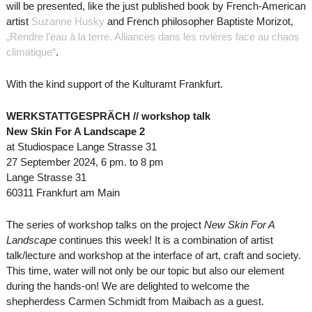
will be presented, like the just published book by French-American
artist
Suzanne Husky
and French philosopher Baptiste Morizot,
„Rendre l’eau à la terre. Alliances dans les rivières face au chaos
climatique“
.
With the kind support of the Kulturamt Frankfurt.
WERKSTATTGESPRÄCH // workshop talk
New Skin For A Landscape 2
at Studiospace Lange Strasse 31
27 September 2024, 6 pm. to 8 pm
Lange Strasse 31
60311 Frankfurt am Main
The series of workshop talks on the project
New Skin For A
Landscape
continues this week! It is a combination of artist
talk/lecture and workshop at the interface of art, craft and society.
This time, water will not only be our topic but also our element
during the hands-on! We are delighted to welcome the
shepherdess Carmen Schmidt from Maibach as a guest.