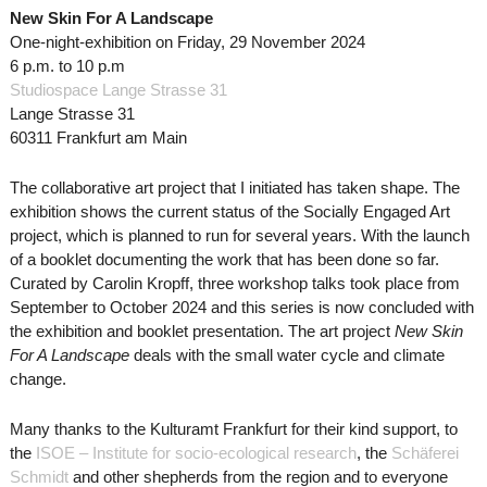
New Skin For A Landscape
One-night-exhibition on Friday, 29 November 2024
6 p.m. to 10 p.m
Studiospace Lange Strasse 31
Lange Strasse 31
60311 Frankfurt am Main
The collaborative art project that I initiated has taken shape. The
exhibition shows the current status of the Socially Engaged Art
project, which is planned to run for several years. With the launch
of a booklet documenting the work that has been done so far.
Curated by Carolin Kropff, three workshop talks took place from
September to October 2024 and this series is now concluded with
the exhibition and booklet presentation. The art project
New Skin
For A Landscape
deals with the small water cycle and climate
change.
Many thanks to the Kulturamt Frankfurt for their kind support, to
the
ISOE – Institute for socio-ecological research
, the
Schäferei
Schmidt
and other shepherds from the region and to everyone