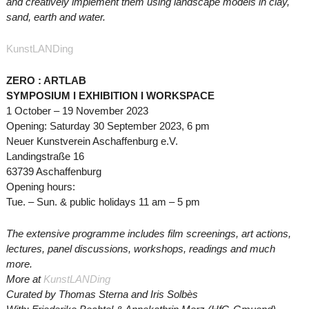
and creatively implement them using landscape models in clay,
sand, earth and water.
KunstLANDing
ZERO : ARTLAB
SYMPOSIUM I EXHIBITION I WORKSPACE
1 October – 19 November 2023
Opening: Saturday 30 September 2023, 6 pm
Neuer Kunstverein Aschaffenburg e.V.
Landingstraße 16
63739 Aschaffenburg
Opening hours:
Tue. – Sun. & public holidays 11 am – 5 pm
The extensive programme includes film screenings, art actions,
lectures, panel discussions, workshops, readings and much
more.
More at
KunstLANDing
Curated by Thomas Sterna and Iris Solbès