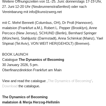
Weitere Öffnungszeiten von 11.-25. Juni: donnerstags 17-19 Uhr,
27. Juni 12-20 Uhr (Neubrunnenstraßenfest) oder nach
Vereinbarung mit info@kunstzwerg.net
mit C. Mehrl Bennett (Columbus, OH), Dr Proll (Hannover),
malatsion (Frankfurt a.M.), Robert L. Pepper (Brooklyn), Anne
Percoco (New Jersey), SCHUND (Berlin), Bernhard Springer
(München), Stahljustiz (Darmstadt), Anna Schimkat (Mainz), Yael
Shpinat (Tel Aviv), VON WEIT HER(GEHOLT) (Bremen).
BOOK LAUNCH
Catalogue
The Dynamics of Becoming
30 January 2026, 5 pm.
Oberfinanzdirektion Frankfurt am Main
View and read the catalogue
„The Dynamics of Becoming“
.
Download
the catalogue.
The Dynamics of Becoming
malatsion & Merja Herzog-Hellstén