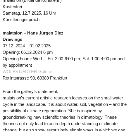
malatsion (Bildende Künstlerin)
Kostenfrei
Samstag, 12.7.2025, 16 Uhr
Künstleringespräch
malatsion – Hans Jürgen Diez
Drawings
07.12. 2024 – 01.02.2025
Opening: 06.12.2024 6 pm
Opening hours: Wed. – Fri. 2:00-6:00 pm, Sat. 1:00-4:00 pm and
by appointment
WOLFSTÆDTER Galerie
Rotlintstrasse 98, 60389 Frankfurt
From the gallery’s statement:
malatsion’s current artistic research focuses on the small water
cycle in the landscape. It is about water, soil, vegetation – and the
possibility of climate regeneration. She is inspired by
groundbreaking new scientific theories in climatology. These
theories not only lead to an in-depth understanding of climate
change, but also show surprisingly simple ways in which we can