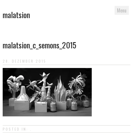
Menu
malatsion
Skip
to
malatsion_c_semons_2015
content
28. DEZEMBER 2015
POSTED IN: .