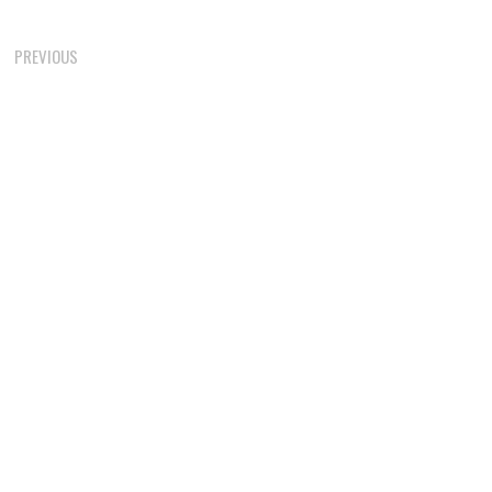
Post
PREVIOUS
navigation