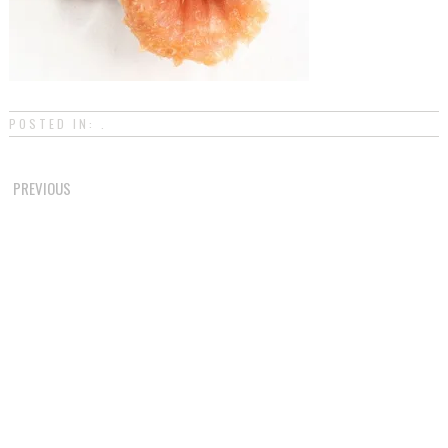
POSTED IN: .
Post
PREVIOUS
navigation