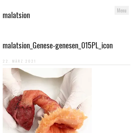
Menu
malatsion
Skip
to
malatsion_Genese-genesen_015PL_icon
content
22. MÄRZ 2021